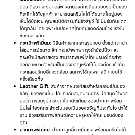
ตอนเดียว และร่มกอล์ฟ หลายองค์กรนิยมมอบร่มเป็นของ
ที่ระลึกให้กับลูกค้า สามารถสกรีนโลโก้ได้ขนาดใหญ่มอง
เห็นได้ชัดเจน คุณสมบัติผ้าร่มกันรังสียูวี ใช้เป็นร่มกันแดด
ได้ทุกวัน โดยเฉพาะในประเทศไทยที่มีแดดค่อนข้างแรงใน
ช่วงกลางวัน
กระเป๋าพรีเมี่ยม
: มีสินค้าหลากหลายรูปแบบ ตั้งแต่กระเป๋า
ใส่อุปกรณ์ขนาดเล็ก กระเป๋าพกพา ถุงผ้าช้อปปิ้ง และ
กระเป๋าเป้สะพายหลัง สามารถพิมพ์โลโก้แบรนด์ได้อย่าง
ลงตัว เหมาะสำหรับเป็นของขวัญหรือใช้ในองค์กร เข้ากับ
กระแสอนุรักษ์สิ่งแวดล้อม ลดการใช้ถุงพลาสติกแบบใช้
ครั้งเดียวทิ้ง
Leather Gift
: สินค้าจากหนังเทียมสำหรับมอบเป็นของ
ขวัญ ของพรีเมี่ยม ได้แก่ เล่มสมุดนามบัตร ปกสมุดใส่พาส
ปอร์ต กรอบรูป กระจกหุ้มหนังเทียม ซองปากกา พร้อม
ปั๊มโลโก้องค์กร สำหรับมอบเป็นของขวัญที่ประทับใจ น่าใช้
งาน ช่วยเสริมภาพลักษณ์ความหรูหราให้กับแบรนด์ของ
คุณ
ปากกาพรีเมี่ยม
: ปากกาลูกลื่น หมึกเจล พร้อมสกรีนโลโก้