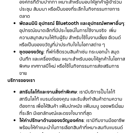
องค์กรที่ด้ามปากกา เหมาะสำหรับมอบให้ลูกค้าผู้เข้าร่วม
ประชุม สัมมนา หรือเป็นของที่ระลึกในกิจกรรมทางการ
ตลาด
พัดลมมินิ อุปกรณ์
Bluetooth และอุปกรณ์พกพาอื่นๆ
:
อุปกรณ์ขนาดเล็กที่มีประโยชน์ในการใช้งานจริง เพิ่ม
ความสนุกสนานให้กับผู้รับ สำหรับใช้ในงานเลี้ยง อีเวนต์
หรือเป็นของขวัญที่น่าประทับใจในโอกาสต่าง ๆ
ชุดของขวัญ
: กิ๊ฟท์เซ็ตรวมสินค้าเช่น กระบอกน้ำ สมุด
บันทึก และเครื่องเขียน เหมาะสำหรับมอบให้ลูกค้าในโอกาส
พิเศษ เทศกาลปีใหม่ หรือใช้ในกิจกรรมการส่งเสริมการ
ขาย
บริการของเรา
สกรีนโลโก้และงานสั่งทำพิเศษ
: เรามีบริการปั๊มโลโก้
สกรีนโลโก้ แบรนด์ของคุณ และรับสั่งทำสินค้าตามความ
ต้องการ เพื่อให้สินค้า แฟ้มปกหนัง แฟ้มเมนู ของพรีเมี่ยม
ที่ระลึก มีเอกลักษณ์และตรงใจมากที่สุด
ให้คำปรึกษาด้านของขวัญองค์กร
: เรามีทีมงานมืออาชีพ
พร้อมให้คำแนะนำในการเลือกสินค้าที่เหมาะสมกับแบรนด์