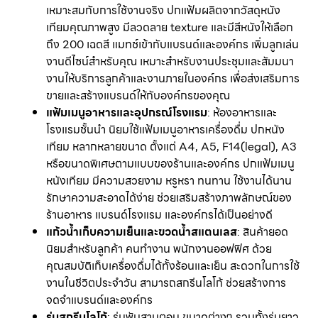
เหมาะสมกับการใช้งานจริง ปกแฟ้มผลิตจากวัสดุหนัง
เทียมคุณภาพสูง มีลวดลาย texture และมีสีหนังให้เลือก
ถึง 200 เฉดสี แมทช์เข้ากับแบรนด์และองค์กร เพิ่มลูกเล่น
งานดีไซน์สำหรับคุณ เหมาะสำหรับงานประชุมและสัมมนา
งานให้บริการลูกค้าและงานภายในองค์กร เพื่อส่งเสริมการ
ขายและสร้างแบรนด์ให้กับองค์กรของคุณ
แฟ้มเมนูอาหารและอุปกรณ์โรงแรม
: ห้องอาหารและ
โรงแรมชั้นนำ นิยมใช้แฟ้มเมนูอาหารเครื่องดื่ม ปกหนัง
เทียม หลากหลายขนาด ตั้งแต่ A4, A5, F14(legal), A3
หรือขนาดพิเศษตามแบบของร้านและองค์กร ปกแฟ้มเมนู
หนังเทียม มีความสวยงาม หรูหรา ทนทาน ใช้งานได้นาน
รักษาความสะอาดได้ง่าย ช่วยเสริมสร้างภาพลักษณ์ของ
ร้านอาหาร แบรนด์โรงแรม และองค์กรได้เป็นอย่างดี
แก้วน้ำเก็บความเย็นและขวดน้ำสแตนเลส
: สินค้ายอด
นิยมสำหรับลูกค้า คนทำงาน พนักงานออฟฟิศ ด้วย
คุณสมบัติเก็บเครื่องดื่มได้ทั้งร้อนและเย็น สะดวกในการใช้
งานในชีวิตประจำวัน สามารถสกรีนโลโก้ ช่วยสร้างการ
จดจำแบรนด์และองค์กร
ร่มสกรีนโลโก้
: ร่มพับสามตอน ขนาดต่างๆ รวมทั้งร่มยาว