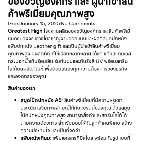
ของขวัญองค์กร และ ผู้นำเข้าสิน
ค้าพรีเมี่ยมคุณภาพสูง
t-rex
January 15, 2025
No Comments
Greatest High
โรงงานผลิตของขวัญองค์กรและสินค้าพรีเมี่
ยมครบวงจร เราเชี่ยวชาญงานออกแบบและผลิตสมุดปกหนัง
แฟ้มปกหนัง Leather gift และเป็นผู้นำเข้าสินค้าพรีเมี่ยม
คุณภาพสูง มีผลิตภัณฑ์ให้เลือกหลากหลาย ได้แก่ แก้วสแตนเลส
กระบอกน้ำเก็บร้อนเย็น ร่มกันฝนและกันรังสี UV พร้อมสกรีน
โลโก้บนผลิตภัณฑ์ เพื่อตอบสนองทุกความต้องการของธุรกิจ
และองค์กรของคุณ
สินค้าของเรา
สมุดโน๊ตปกหนัง
A5
: สินค้าพรีเมี่ยมที่มีความหรูหรา
ประณีต เสริมภาพลักษณ์ให้กับแบรนด์ของคุณ ด้วยสมุด
โน๊ตปกหนังคุณภาพสูง สามารถสั่งทำและสกรีนโลโก้ได้
ตามความต้องการ สำหรับมอบให้กับลูกค้าคนพิเศษ สร้าง
ความประทับใจ และเป็นที่จดจำ
แฟ้มหนังเทียม
: แฟ้มเอกสารที่มีสไตล์ พร้อมกับรูปแบบที่