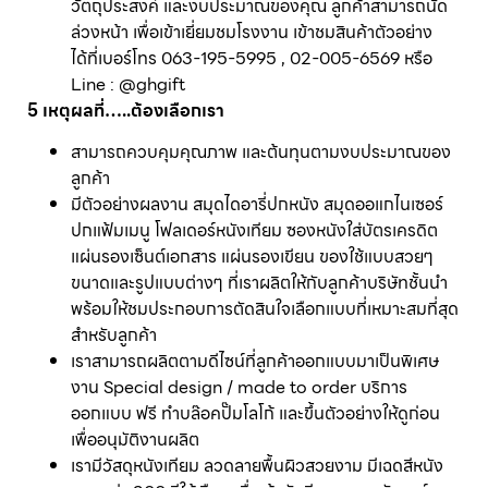
วัตถุประสงค์ และงบประมาณของคุณ ลูกค้าสามารถนัด
ล่วงหน้า เพื่อเข้าเยี่ยมชมโรงงาน เข้าชมสินค้าตัวอย่าง
ได้ที่เบอร์โทร 063-195-5995 , 02-005-6569 หรือ
Line : @ghgift
5 เหตุผลที่…..ต้องเลือกเรา
สามารถควบคุมคุณภาพ และต้นทุนตามงบประมาณของ
ลูกค้า
มีตัวอย่างผลงาน สมุดไดอารี่ปกหนัง สมุดออแกไนเซอร์
ปกแฟ้มเมนู โฟลเดอร์หนังเทียม ซองหนังใส่บัตรเครดิต
แผ่นรองเซ็นต์เอกสาร แผ่นรองเขียน ของใช้แบบสวยๆ
ขนาดและรูปแบบต่างๆ ที่เราผลิตให้กับลูกค้าบริษัทชั้นนำ
พร้อมให้ชมประกอบการตัดสินใจเลือกแบบที่เหมาะสมที่สุด
สำหรับลูกค้า
เราสามารถผลิตตามดีไซน์ที่ลูกค้าออกแบบมาเป็นพิเศษ
งาน Special design / made to order บริการ
ออกแบบ ฟรี ทำบล๊อคปั๊มโลโก้ และขึ้นตัวอย่างให้ดูก่อน
เพื่ออนุมัติงานผลิต
เรามีวัสดุหนังเทียม ลวดลายพื้นผิวสวยงาม มีเฉดสีหนัง