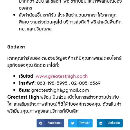
มากกว่า 200 สีให้เลือก เพื่อเข้ากับธีมและภาพลักษณ์ของ
องค์กร
สั่งทำน้อยชิ้นเราก็รับ สั่งผลิตจำนวนมากเราให้ราคาถูก
พิเศษ งานเร่งด่วนคุยได้ บริการส่งถึงที่ ฟรี สำหรับพื้นที่ก
ทม. และปริมณฑล
ติดต่อเรา
หากคุณกำลังมองหาของขวัญองค์กรที่มีคุณภาพและตอบโจทย์
ธุรกิจของคุณ ติดต่อเราได้ที่:
เว็บไซต์
:
www.greatesthigh.co.th
โทรศัพท์
: 063-198-5995 , 02-005-6569
อีเมล
: greatesthigh1@gmail.com
Greatest High
พร้อมเป็นส่วนหนึ่งในการสร้างความประทับ
ใจและเสริมสร้างภาพลักษณ์ที่ดีให้กับองค์กรของคุณ ด้วยสินค้า
พรีเมี่ยมคุณภาพสูงและบริการที่เป็นเลิศ
Facebook
Twitter
LinkedIn