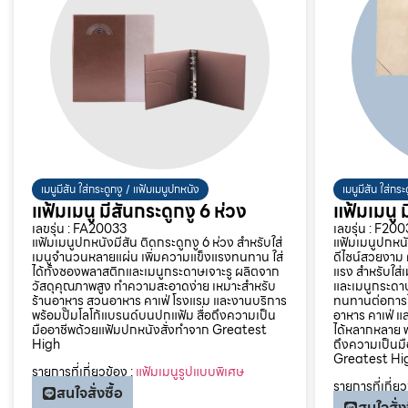
เมนูมีสัน ใส่กระดูกงู / แฟ้มเมนูปกหนัง
เมนูมีสัน ใส่กร
แฟ้มเมนู มีสันกระดูกงู 6 ห่วง
แฟ้มเมนู ม
เลขรุ่น : FA20033
เลขรุ่น : F200
แฟ้มเมนูปกหนังมีสัน ติดกระดูกงู 6 ห่วง สำหรับใส่
แฟ้มเมนูปกหน
เมนูจำนวนหลายแผ่น เพิ่มความแข็งแรงทนทาน ใส่
ดีไซน์สวยงาม
ได้ทั้งซองพลาสติกและเมนูกระดาษเจาะรู ผลิตจาก
แรง สำหรับใส่
วัสดุคุณภาพสูง ทำความสะอาดง่าย เหมาะสำหรับ
และเมนูกระดาษ
ร้านอาหาร สวนอาหาร คาเฟ่ โรงแรม และงานบริการ
ทนทานต่อการใ
พร้อมปั๊มโลโก้แบรนด์บนปกแฟ้ม สื่อถึงความเป็น
อาหาร คาเฟ่ แล
มืออาชีพด้วยแฟ้มปกหนังสั่งทำจาก Greatest
ได้หลากหลาย พ
High
ถึงความเป็นม
Greatest Hi
รายการที่เกี่ยวข้อง :
แฟ้มเมนูรูปแบบพิเศษ
รายการที่เกี่ยว
สนใจสั่งซื้อ
สนใจสั่งซ