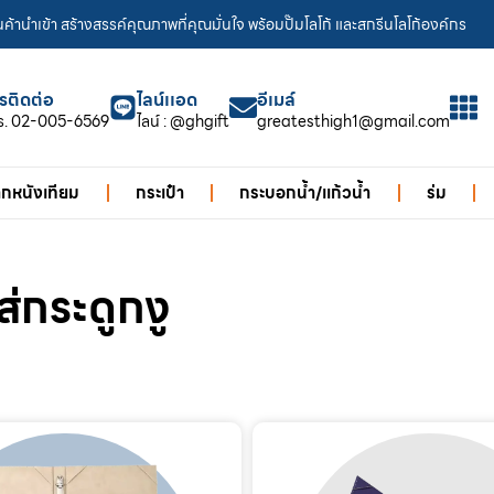
ค้านำเข้า สร้างสรรค์คุณภาพที่คุณมั่นใจ พร้อมปั๊มโลโก้ และสกรีนโลโก้องค์กร
รติดต่อ
ไลน์เเอด
อีเมล์
ร. 02-005-6569
ไลน์ : @ghgift
greatesthigh1@gmail.com
ากหนังเทียม
กระเป๋า
กระบอกน้ำ/แก้วน้ำ
ร่ม
ส่กระดูกงู