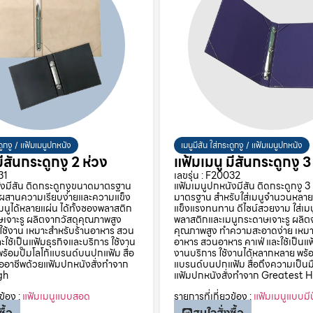
ะดูกงู / แฟ้มเมนูปกหนัง
เมนูมีสัน ใส่กระดูกงู / แฟ้มเมนูปกหนัง
ีสันกระดูกงู 2 ห่วง
แฟ้มเมนู มีสันกระดูกงู 3
31
เลขรุ่น : F20032
ังมีสัน ติดกระดูกงูขนาดมาตรฐาน
แฟ้มเมนูปกหนังมีสัน ติดกระดูกงู 
 ผสานความเรียบง่ายและความแข็ง
มาตรฐาน สำหรับใส่เมนูจำนวนหลายแ
เมนูได้หลายแผ่น ได้ทั้งซองพลาสติก
แข็งแรงทนทาน ดีไซน์สวยงาม ใส่เมนู
เจาะรู ผลิตจากวัสดุคุณภาพสูง
พลาสติกและเมนูกระดาษเจาะรู ผลิต
ช้งาน เหมาะสำหรับร้านอาหาร สวน
คุณภาพสูง ทำความสะอาดง่าย เหมา
ะใช้เป็นแฟ้มธุรกิจและบริการ ใช้งาน
อาหาร สวนอาหาร คาเฟ่ และใช้เป็นแฟ
ร้อมปั๊มโลโก้แบรนด์บนปกแฟ้ม สื่อ
งานบริการ ใช้งานได้หลากหลาย พร้อม
ืออาชีพด้วยแฟ้มปกหนังสั่งทำจาก
แบรนด์บนปกแฟ้ม สื่อถึงความเป็นม
gh
แฟ้มปกหนังสั่งทำจาก Greatest 
ข้อง :
แฟ้มเมนูแบบสอด
รายการที่เกี่ยวข้อง :
แฟ้มเมนูแบบมี
ื้อ
สนใจสั่งซื้อ