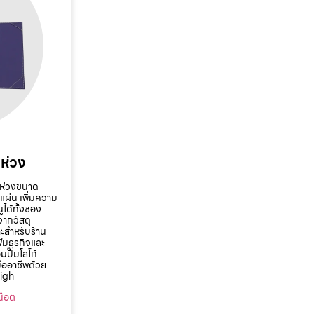
 ห่วง
3 ห่วงขนาด
ผ่น เพิ่มความ
ได้ทั้งซอง
จากวัสดุ
ะสำหรับร้าน
้มธุรกิจและ
ปั๊มโลโก้
ืออาชีพด้วย
High
น๊อต