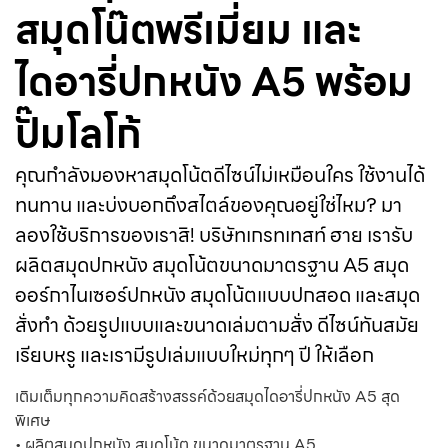
สมุดโน๊ตพรีเมี่ยม และ
ไดอารี่ปกหนัง A5 พร้อม
ปั๊มโลโก้
คุณกำลังมองหาสมุดโน้ตดีไซน์ไม่เหมือนใคร ใช้งานได้
ทนทาน และบ่งบอกถึงสไตล์ของคุณอยู่ใช่ไหม? มา
ลองใช้บริการของเราสิ! บริษัทเกรทเทสท์ ฮาย เรารับ
ผลิตสมุดปกหนัง สมุดโน้ตขนาดมาตรฐาน A5 สมุด
ออร์กาไนเซอร์ปกหนัง สมุดโน้ตแบบปกสอด และสมุด
สั่งทำ ด้วยรูปแบบและขนาดเล่มตามสั่ง ดีไซน์ทันสมัย
เรียบหรู และเรามีรูปเล่มแบบใหม่ทุกๆ ปี ให้เลือก
เติมเต็มทุกความคิดสร้างสรรค์ด้วยสมุดไดอารี่ปกหนัง A5 สุด
พิเศษ
• ผลิตสมุดปกหนัง สมุดโน้ต ขนาดมาตรฐาน A5