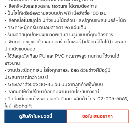
• เลือกสีหนังและลวดลาย texture ได้ตามต้องการ
• ปั๊มโลโก้หรือข้อความลงบนปก ฟรี! เมื่อสั่งซื้อ 100 เล่ม
• เลือกเนื้อในสมุดได้ มีทั้งแบบโน้ตล้วน และปฏิทินแพลนเนอร์+โน้ต
• กระดาษ บุ๊คครีม ถนอมสายตา 96 แผ่นเต็ม
• รับผลิตสมุดปกหนังขนาดพิเศษตามรูปแบบที่คุณต้องการ
• เพิ่มความหรูหราด้วยสมุดออร์กาไนเซอร์ (เปลี่ยนไส้ในได้) และสมุด
ปกหนังแบบสอด
• ใช้วัสดุหนังเทียม PU และ PVC คุณภาพสูง ทนทาน ใช้งานได้
ยาวนาน
• งานประณีตทุกเล่ม ใส่ใจทุกรายละเอียด ด้วยช่างฝีมือผู้มี
ประสบการณ์กว่า 30 ปี
• ระยะเวลาส่งของ 30-45 วัน นับจากลูกค้าพรู๊ฟแบบ
• เรายินดีให้คำปรึกษาด้วยทีมงานมากประสบการณ์
• ติดต่อเยี่ยมชมโรงงานและรับตัวอย่างสินค้า โทร. 02-005-6569,
ไลน์: @ghgift
ดูสินค้าในหมวดนี้
ขอใบเสนอราคา