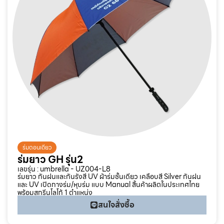
ร่มตอนเดียว
ร่มยาว GH รุ่น2
เลขรุ่น : umbrella - UZ004-L8
ร่มยาว กันฝนและกันรังสี UV ผ้าร่มชั้นเดียว เคลือบสี Silver กันฝน
และ UV เปิดกางร่ม/หุบร่ม แบบ Manual สิ้นค้าผลิตในประเทศไทย
พร้อมสกรีนโลโก้ 1 ตำแหน่ง
สนใจสั่งซื้อ