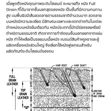
เมื่อพูดถึงหนังคุณภาพระดับไฮเอนด์ จะหมายถึง หนัง Full
Grain ที่ได้มาจากชั้นนอกสุดของหนัง เป็นชั้นที่มีความทนทาน
สูง บนพื้นผิวมีเส้นลวดลายตามธรรมชาติจำนวนมาก ลวดลาย
บนหนังมีความละเอียด มีลักษณะเฉพาะและแตกต่างกันในแต่ละ
ตำแหน่งบนหนังผืนเดียวกัน หนังประเภทนี้มักมีร่องรอยหรือมี
ตำหนิตามธรรมชาติ เกิดจากการกำจัดขนชั้นนอกออกจากแผ่น
หนัง ทำให้เหลือเป็นรอยบนเนื้อหนัง แบรนด์สินค้าหรูหราและผู้
ผลิตเครื่องหนังส่วนใหญ่ จึงเลือกใช้หนังฟูลเกรนสำหรับ
ผลิตภัณฑ์ระดับไฮเอนด์ของตน