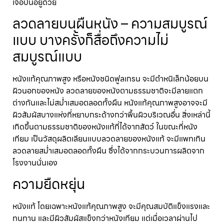
เจือปนอยู่ด้วย
ลวดลายบนผืนหนัง – ความสมบูรณ์
แบบ บางครั้งก็สื่อถึงความไม่
สมบูรณ์แบบ
หนังแท้คุณภาพสูง หรือหนังชนิดฟูลเกรน จะมีตำหนิเล็กน้อยบน
ผิวนอกของหนัง ลวดลายของหนังตามธรรมชาติจะมีลายแตก
ต่างกันและไม่สม่ำเสมอตลอดทั้งผืน หนังแท้คุณภาพสูงอาจจะมี
ผิวสัมผัสบางแห่งที่หยาบกระด้างกว่าพื้นผิวบริเวณอื่น สิ่งเหล่านี้
เกิดขึ้นตามธรรมชาติของหนังแท้ที่ได้จากสัตว์ ในขณะที่หนัง
เทียม เป็นวัสดุผลิตเลียนแบบลวดลายของหนังแท้ จะมีแพทเทิน
ลวดลายสม่ำเสมอตลอดทั้งผืน ซึ่งได้จากกระบวนการผลิตจาก
โรงงานนั่นเอง
ความยืดหยุ่น
หนังแท้ โดยเฉพาะหนังแท้คุณภาพสูง จะมีคุณสมบัติแข็งแรงและ
ทนทาน และมีผิวสัมผัสแข็งกว่าหนังเทียม แต่เมื่อเวลาผ่านไป