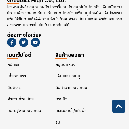
Greatest High Co., Ltd.
โรงงานผู้ผลิตสมุดปกหนัง ไดอารี่ปกหนัง สมุดโน้ตปกหนัง แฟ้มหนังตาม
สั่ง สินค้าจากหนังเทียม เช่น สมุดปกหนัง แฟ้มเมนูปกหนัง แฟ้มโรงแรม
แฟ้มใส่รีโมท แฟ้มA4 รวมถึงนำเข้าสินค้าพรีเมียม และสินค้าส่งเสริมการ
ขาย พร้อมบริการปั๊มโลโก้และสกรีนโลโก้
ช่องทางโซเชียล
เมนูเว็ปไซต์
สินค้าของเรา
หน้าแรก
สมุดปกหนัง
เกี่ยวกับเรา
แฟ้มเเละปกเมนู
ติดต่อเรา
สินค้าจากหนังเทียม
คําถามที่พบบ่อย
กระเป๋า
ความรู้งานหนังเทียม
กระบอกน้ำ/แก้วน้ำ
ร่ม