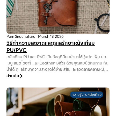
Pom Sirachatara
March 19, 2026
วิธีทำความสะอาดและดูแลรักษาหนังเทียม
PU/PVC
หนังเทียม PU และ PVC เป็นวัสดุที่นิยมนำมาใช้หุ้มปกแฟ้ม ปก
เมนู สมุดไดอารี่ และ Leather Gifts ด้วยคุณสมบัติทนทาน กัน
น้ำได้ ดูแลรักษาความสะอาดได้ง่าย สีสันและลวดลายคลายหนัง
แท้ ทำให้สินค้าดูพรีเมียม อย่างไรก็ตาม หนังเทียม PU และ...
อ่านต่อ
ความรู้งานหนังเทียม