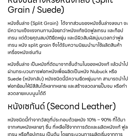
Grain / Suede)
หนังชั้นล่าง (Split Grain) ได้จากส่วนของหนังชั้นล่างลงมา จะ
มีความแข็งแรงทนทานน้อยกว่าหนังแท้ชนิดฟูลเกรน และท็อป
เกรน แต่ด้วยคุณสมบัติยืดหยุ่น และมีผิวสัมผัสนุ่มนวลกว่าฟูล
เกรน หนัง split grain จึงได้รับความนิยมนำมาใช้ผลิตสินค้า
เครื่องหนังเช่นกัน
หนังชั้นล่าง เป็นหนังที่ตัดมาจากชั้นด้านในของหนังแท้ แล้วนำไป
ผ่านกระบวนการฟอกหนังเพื่อผลิตเป็นหนัง Nubuck หรือ
Suede (หนังกลับ) หนังชนิดนี้มีความยืดหยุ่นมาก สามารถนำไป
ฟอกย้อมให้มีสีสันได้หลากหลาย และสร้างลวดลายปั๊มจม หรือทำ
ลวดลายแบบนูนได้ดี
หนังเซกันด์ (Second Leather)
หนังชนิดนี้ทำจากวัสดุที่ประกอบด้วยหนัง 10% – 90% ที่ได้มา
จากเศษหนังหลายๆ ชิ้น ที่เหลือใช้จากการตัดและผลิตหนังแท้ ฟูล
เกรน หรือท็อปเกรน เป็นต้น โดยกระบวนการผลิตเริ่มจากการ