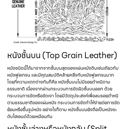
หนังชั้นบน (Top Grain Leather)
หนังชนิดนี้ได้มาจากจากชั้นบนสุดของแผ่นหนังดิบเช่นเดียวกับ
หนังฟูลเกรน และมีคุณสมบัติคล้ายคลึงกับหนังฟูลเกรนมาก
โดยที่ความแตกต่างกันก็คือ หนังชั้นบนไม่มีรอยตำหนิตาม
ธรรมชาติ เนื่องจากผ่านกระบวนการขัดผิวชั้นบนออก ด้วย
กระบวนการขัดหรือขัดเงา โดยมีวัตถุประสงค์เพื่อลบรอยตำหนิ
ตามธรรมชาติของแผ่นหนัง กระบวนการขัดทำให้ง่ายต่อการขัด
ย้อมหรือขึ้นรูปหนัง อย่างไรก็ตาม หนังชั้นบนยังถือเป็นหนังระ
ดับไฮเอนด์ด้วยเหมือนกัน
หนังชั้นล่างหรือหนังกลับ (Split