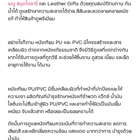
เมนู สมุดไดอารี่
และ Leather Gifts ด้วยคุณสมบัติทนทาน กัน
น้ำได้ ดูแลรักษาความสะอาดได้ง่าย สีสันและลวดลายคลายหนัง
แท้ ทำให้สินค้าดูพรีเมียม
อย่างไรก็ตาม หนังเทียม PU และ PVC มีโครงสร้างและสาร
เคลือบผิว ต่างจากหนังแท้ธรรมชาติ จึงมีวิธีดูแลที่แตกต่างกัน
หากได้รับการดูแลที่ถูกวิธี จะช่วยให้ชิ้นงาน ดูสวย เนี้ยบ และยืด
อายุการใช้งาน ได้นาน
หนังเทียม PU/PVC มีชั้นเคลือบผิวที่ทำหน้าที่ปกป้องและให้
ความเงา ผลิตภัณฑ์บำรุงรักษาหนังแท้จำพวก แว็กซ์ น้ำมัน
โลชั่นจะไม่ซึมเข้าสู่ผิว PU/PVC และอาจทำให้ผิวเป็นมันเยิ้ม
เหนียว จับแล้วสาก หรือเลอะเป็นรอยคราบได้
ดังนั้นการดูแลหนังเทียมควรเน้นที่การทำความสะอาด ลดการ
เสียดสี และหลีกเลี่ยงความร้อน แสงแดด มากกว่าการ บำรุงด้วย
น้ำมัน