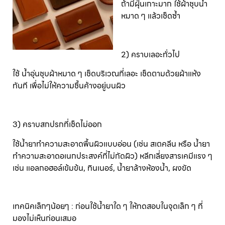
ถ้ามีฝุ่นเกาะมาก ใช้ผ้าชุบน้ำ
หมาด ๆ แล้วเช็ดซ้ำ
2) คราบเลอะทั่วไป
ใช้ น้ำอุ่นชุบผ้าหมาด ๆ เช็ดบริเวณที่เลอะ เช็ดตามด้วยผ้าแห้ง
ทันที เพื่อไม่ให้ความชื้นค้างอยู่บนผิว
3) คราบสกปรกที่เช็ดไม่ออก
ใช้น้ำยาทำความสะอาดพื้นผิวแบบอ่อน (เช่น สเตคลีน หรือ น้ำยา
ทำความสะอาดอเนกประสงค์ที่ไม่กัดผิว) หลีกเลี่ยงสารเคมีแรง ๆ
เช่น แอลกอฮอล์เข้มข้น, ทินเนอร์, น้ำยาล้างห้องน้ำ, ผงขัด
เทคนิคเล็กๆน้อยๆ : ก่อนใช้น้ำยาใด ๆ ให้ทดสอบในจุดเล็ก ๆ ที่
มองไม่เห็นก่อนเสมอ