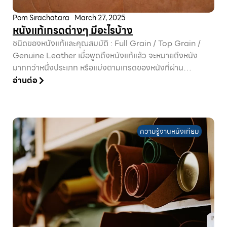
Pom Sirachatara
March 27, 2025
หนังแท้เกรดต่างๆ มีอะไรบ้าง
ชนิดของหนังแท้และคุณสมบัติ : Full Grain / Top Grain /
Genuine Leather เมื่อพูดถึงหนังแท้แล้ว จะหมายถึงหนัง
มากกว่าหนึ่งประเภท หรือแบ่งตามเกรดของหนังที่ผ่าน
กระบวนการฟอกย้อม ก่อนจะนำไปผลิตเป็นเครื่องหนังต่อไป
อ่านต่อ
โดยหนังแต่ละเกรดจะแตกต่างกันตามชั้นของหนัง กระบวนการ
ฟอกหนังและการผสมผสานวัสดุต่างๆ ก่อนจะเล่าถึงคุณสมบัติ
ของหนังแท้แต่ละชนิด เรามาดูภาพว่า หนังแต่ละเกรดนั้น ได้มา
จากหนังสัตว์ในส่วนไหนกันบ้าง...
ความรู้งานหนังเทียม