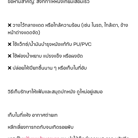
ข้อห้ามสำคัญ: สิ่งที่ทำให้หนังเทียมเสื่อมเร็ว
❌ วางไว้กลางแดด หรือใกล้ความร้อน (เช่น ในรถ, ใกล้เตา, ข้าง
หน้าต่างแดดจัด)
❌ ใช้แว็กซ์/น้ำมันบำรุงหนังแท้กับ PU/PVC
❌ ใช้ฟองน้ำหยาบ แปรงแข็ง หรือผงขัด
❌ ปล่อยให้เปียกชื้นนาน ๆ หรือเก็บในที่อับ
วิธีเก็บรักษาให้แฟ้มและสมุดปกหนัง ดูใหม่อยู่เสมอ
เก็บในที่แห้ง อากาศถ่ายเท
หลีกเลี่ยงการกดทับจนเกิดรอยพับ