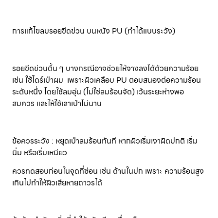
การแก้ไขลบรอยขีดข่วน บนหนัง PU (ทำได้แบบระวัง)
รอยขีดข่วนตื้น ๆ บางกรณีอาจช่วยให้จางลงได้ด้วยความร้อย
เช่น ใช้ไดร์เป่าผม เพราะผิวเคลือบ PU ตอบสนองต่อความร้อน
ระดับหนึ่ง โดยใช้ลมอุ่น (ไม่ใช่ลมร้อนจัด) เว้นระยะห่างพอ
สมควร และให้ใช้เลาเป่าไม่นาน
ข้อควรระวัง : หยุดเป่าลมร้อนทันที หากผิวเริ่มเงาผิดปกติ เริ่ม
นิ่ม หรือเริ่มเหนียว
ควรทดสอบก่อนในจุดที่ซ่อน เช่น ด้านในปก เพราะ ความร้อนสูง
เกินไปทำให้ผิวเสียหายถาวรได้